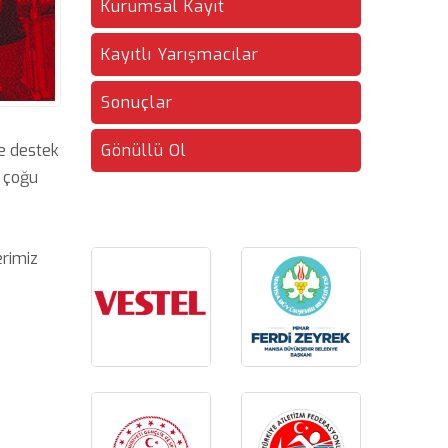
Kurumsal Kayıt
Kayıtlı Yarışmacılar
Sonuçlar
e destek
Gönüllü Ol
a çoğu
erimiz