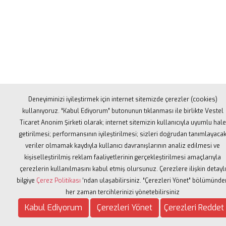
Deneyiminizi iyileştirmek için internet sitemizde çerezler (cookies)
kullanıyoruz. “Kabul Ediyorum” butonunun tıklanması ile birlikte Vestel
Ticaret Anonim Şirketi olarak; internet sitemizin kullanıcıyla uyumlu hale
getirilmesi; performansının iyileştirilmesi; sizleri doğrudan tanımlayaca
veriler olmamak kaydıyla kullanıcı davranışlarının analiz edilmesi ve
kişiselleştirilmiş reklam faaliyetlerinin gerçekleştirilmesi amaçlarıyla
çerezlerin kullanılmasını kabul etmiş olursunuz. Çerezlere ilişkin detaylı
bilgiye
Çerez Politikası
’ndan ulaşabilirsiniz. “Çerezleri Yönet” bölümünde
her zaman tercihlerinizi yönetebilirsiniz
Aydınlatma Metni
|
Çerez Politikası
|
Veri Sahibi Baş
Kabul Ediyorum
Çerezleri Yönet
Çerezleri Reddet
Copyrights © 2021 - Vestel Manisa Marathon. Tüm Hakla