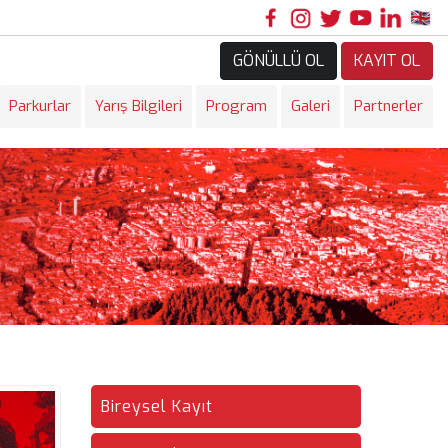
GÖNÜLLÜ OL
KAYIT OL
Parkurlar
Yarış Bilgileri
Program
Galeri
Partnerler
Bireysel Kayıt