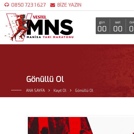
0850 723 1 627
BİZE YAZIN
gün
saat
dak
00
00
0
Gönüllü Ol
ANA SAYFA
Kayıt Ol
Gönüllü Ol