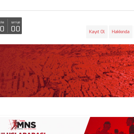
ika
saniye
0
00
Kayıt Ol
Hakkında