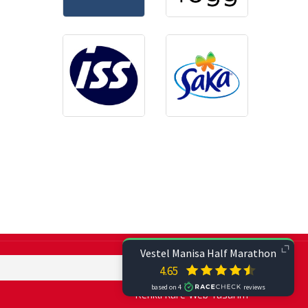
Renkli Kare
Web Tasarım