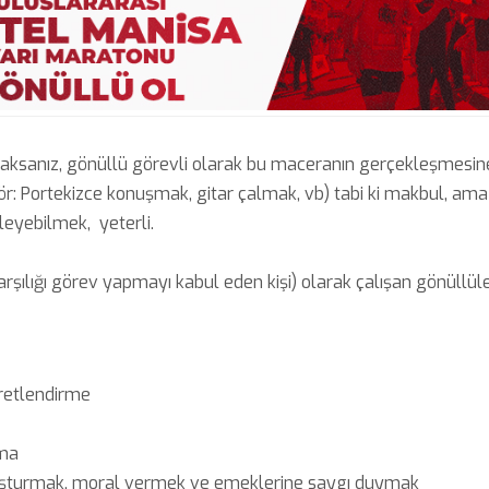
acaksanız, gönüllü görevli olarak bu maceranın gerçekleşmesin
 (ör: Portekizce konuşmak, gitar çalmak, vb) tabi ki makbul, am
leyebilmek, yeterli.
rşılığı görev yapmayı kabul eden kişi) olarak çalışan gönüllül
aretlendirme
zma
koşturmak, moral vermek ve emeklerine saygı duymak